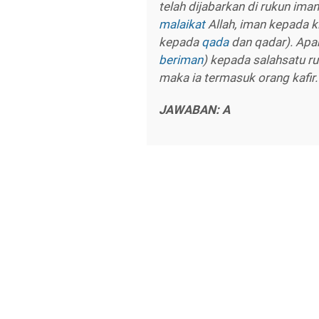
telah dijabarkan di rukun im
malaikat
Allah, iman kepada ki
kepada
qada
dan qadar). Apa
beriman
) kepada salahsatu r
maka ia termasuk orang kafir.
JAWABAN: A