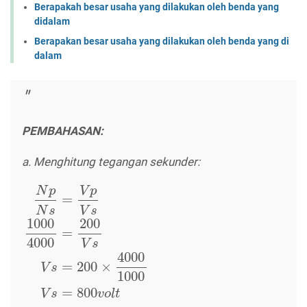
Berapakah besar usaha yang dilakukan oleh benda yang
didalam
Berapakan besar usaha yang dilakukan oleh benda yang di
dalam
PEMBAHASAN:
a. Menghitung tegangan sekunder:
N
p
V
p
=
N
s
V
s
1000
200
=
4000
V
s
4000
=
200
×
V
s
1000
=
800
V
s
v
o
l
t