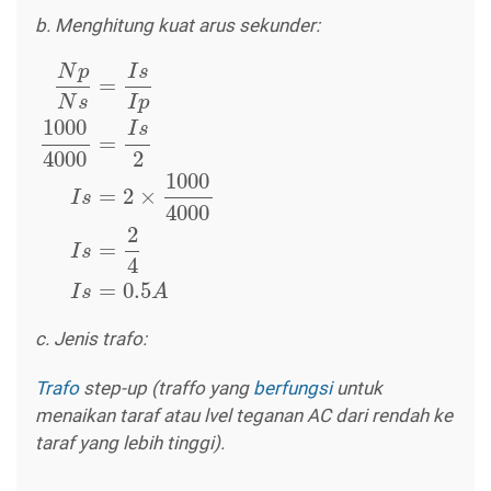
b. Menghitung kuat arus sekunder:
N
p
I
s
=
N
s
I
p
1000
I
s
=
4000
2
1000
=
2
×
I
s
4000
2
=
I
s
4
=
0.5
I
s
A
c. Jenis trafo:
Trafo
step-up (traffo yang
berfungsi
untuk
menaikan taraf atau lvel teganan AC dari rendah ke
taraf yang lebih tinggi).