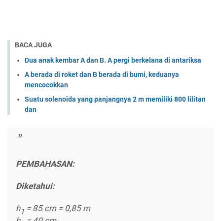
BACA JUGA
Dua anak kembar A dan B. A pergi berkelana di antariksa
A berada di roket dan B berada di bumi, keduanya
mencocokkan
Suatu solenoida yang panjangnya 2 m memiliki 800 lilitan
dan
PEMBAHASAN:
Diketahui:
h
= 85 cm = 0,85 m
1
h
= 40 cm