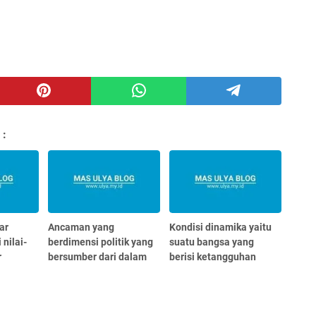
 :
ar
Ancaman yang
Kondisi dinamika yaitu
 nilai-
berdimensi politik yang
suatu bangsa yang
r
bersumber dari dalam
berisi ketangguhan