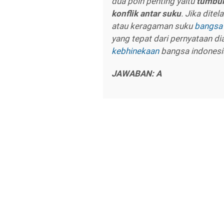
dua poin penting yaitu
tumbuh
konflik antar suku
. Jika dite
atau keragaman suku
bangsa
yang tepat dari pernyataan di
kebhinekaan
bangsa indonesi
JAWABAN: A