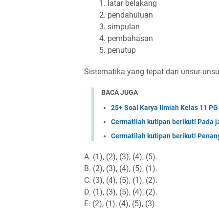
latar belakang
pendahuluan
simpulan
pembahasan
penutup
Sistematika yang tepat dari unsur-unsur 
BACA JUGA
25+ Soal Karya Ilmiah Kelas 11 P
Cermatilah kutipan berikut! Pada j
Cermatilah kutipan berikut! Penan
A. (1), (2), (3), (4), (5).
B. (2), (3), (4), (5), (1).
C. (3), (4), (5), (1), (2).
D. (1), (3), (5), (4), (2).
E. (2), (1), (4), (5), (3).