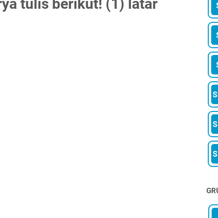
a tulis berikut! (1) latar
GR