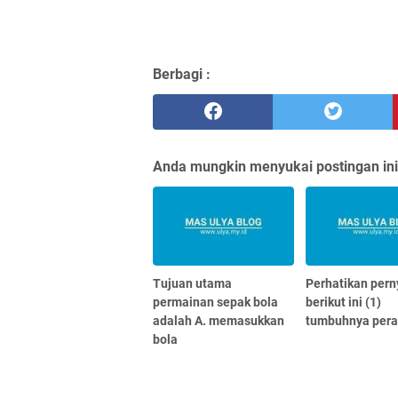
Berbagi :
Anda mungkin menyukai postingan ini
Tujuan utama
Perhatikan per
permainan sepak bola
berikut ini (1)
adalah A. memasukkan
tumbuhnya per
bola