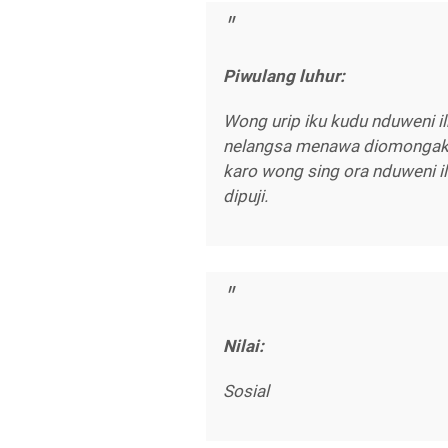
Piwulang luhur:
Wong urip iku kudu nduweni i
nelangsa menawa diomongake 
karo wong sing ora nduweni 
dipuji.
Nilai:
Sosial