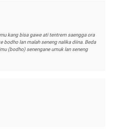
lmu kang bisa gawe ati tentrem saengga ora
bodho lan malah seneng nalika diina. Beda
ilmu (bodho) senengane umuk lan seneng