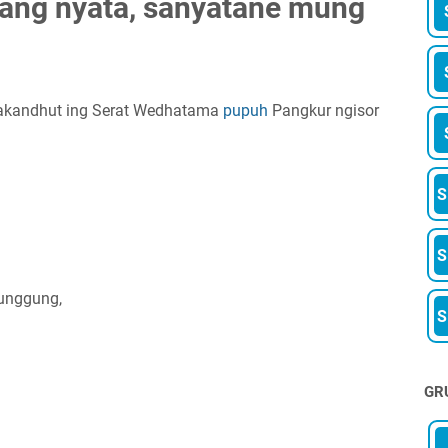
ng nyata, sanyatane mung
akandhut ing Serat Wedhatama
pupuh
Pangkur ngisor
unggung,
GR