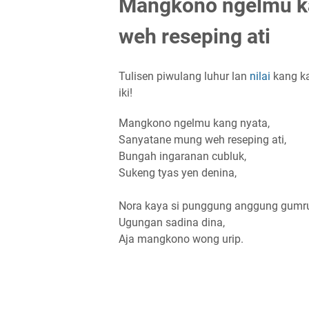
Mangkono ngelmu ka
weh reseping ati
Tulisen piwulang luhur lan
nilai
kang k
iki!
Mangkono ngelmu kang nyata,
Sanyatane mung weh reseping ati,
Bungah ingaranan cubluk,
Sukeng tyas yen denina,
Nora kaya si punggung anggung gumr
Ugungan sadina dina,
Aja mangkono wong urip.